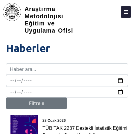
Araştırma
Metodolojisi
Eğitim ve
HAKKIMIZDA
Uygulama Ofisi
DANIŞMA
Haberler
EĞITIM
FORMLAR
ÇALIŞMA GRUPLARI
WEBINAR
YARDIMCI MATERYAL
Filtrele
YAZILIM
28 Ocak 2026
İLETIŞIM
TÜBİTAK 2237 Destekli İstatistik Eğitimi