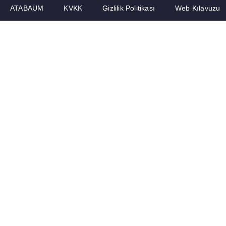
ATABAUM
KVKK
Gizlilik Politikası
Web Kılavuzu