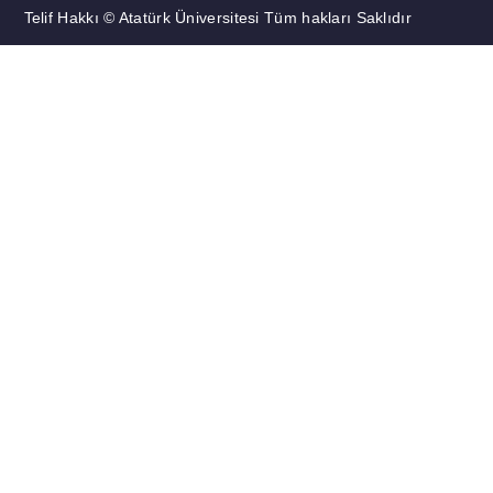
Telif Hakkı © Atatürk Üniversitesi Tüm hakları Saklıdır