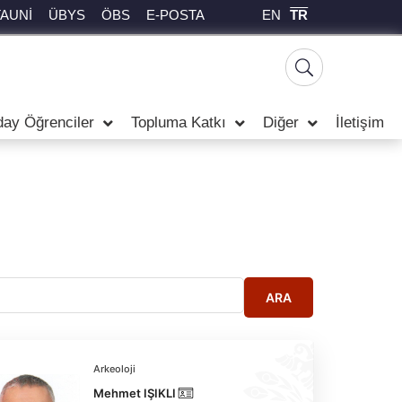
EN
TR
TAUNİ
ÜBYS
ÖBS
E-POSTA
day Öğrenciler
Topluma Katkı
Diğer
İletişim
ARA
Arkeoloji
Mehmet IŞIKLI