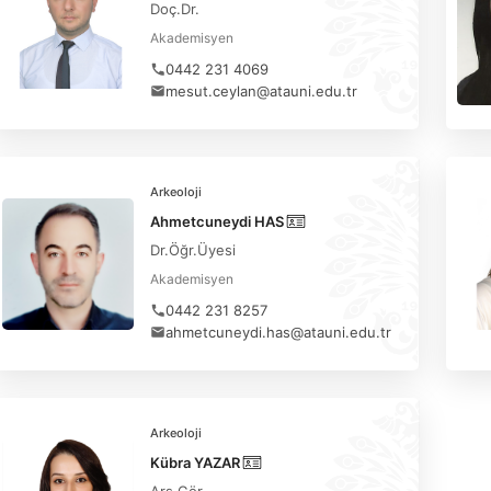
Doç.Dr.
Akademisyen
0442 231 4069
mesut.ceylan@atauni.edu.tr
Arkeoloji
Ahmetcuneydi HAS
Dr.Öğr.Üyesi
Akademisyen
0442 231 8257
ahmetcuneydi.has@atauni.edu.tr
Arkeoloji
Kübra YAZAR