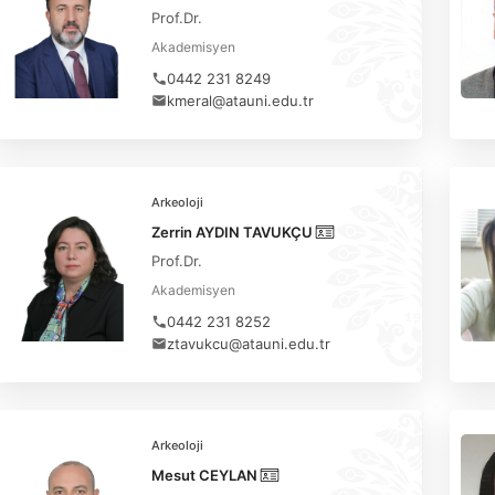
Prof.Dr.
Akademisyen
0442 231 8249
kmeral@atauni.edu.tr
Arkeoloji
Zerrin AYDIN TAVUKÇU
Prof.Dr.
Akademisyen
0442 231 8252
ztavukcu@atauni.edu.tr
Arkeoloji
Mesut CEYLAN