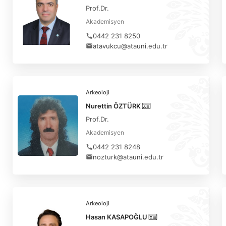
Prof.Dr.
Akademisyen
0442 231 8250
atavukcu@atauni.edu.tr
Arkeoloji
Nurettin ÖZTÜRK
Prof.Dr.
Akademisyen
0442 231 8248
nozturk@atauni.edu.tr
Arkeoloji
Hasan KASAPOĞLU