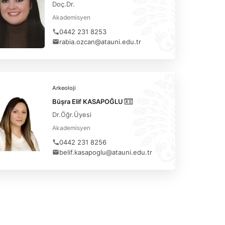
Doç.Dr.
Akademisyen
0442 231 8253
rabia.ozcan@atauni.edu.tr
Arkeoloji
Büşra Elif KASAPOĞLU
Dr.Öğr.Üyesi
Akademisyen
0442 231 8256
belif.kasapoglu@atauni.edu.tr