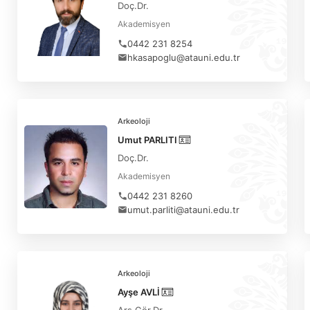
Doç.Dr.
Akademisyen
0442 231 8254
hkasapoglu@atauni.edu.tr
Arkeoloji
Umut PARLITI
Doç.Dr.
Akademisyen
0442 231 8260
umut.parliti@atauni.edu.tr
Arkeoloji
Ayşe AVLİ