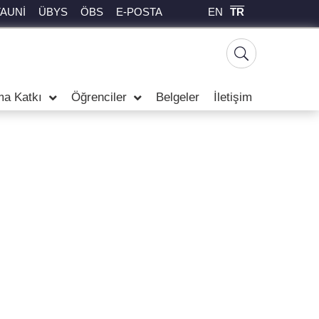
EN
TR
TAUNİ
ÜBYS
ÖBS
E-POSTA
ma Katkı
Öğrenciler
Belgeler
İletişim