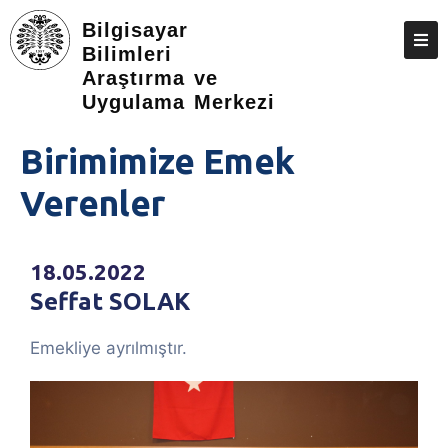
Bilgisayar
Bilimleri
Araştırma ve
HAKKIMIZDA
Uygulama Merkezi
BIRIMLER
Birimimize Emek
KIŞILER
Verenler
EĞITIM DOKÜMANLARI
FORMLAR
18.05.2022
HIZMETLERIMIZ
Seffat SOLAK
SIKÇA SORULAN SORULAR
Emekliye ayrılmıştır.
İLETIŞIM
ATAHGS