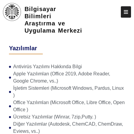
Bilgisayar
Bilimleri
Araştırma ve
HAKKIMIZDA
Uygulama Merkezi
BIRIMLER
Yazılımlar
KIŞILER
EĞITIM DOKÜMANLARI
Antivirüs Yazılımı Hakkında Bilgi
Apple Yazılımları (Office 2019, Adobe Reader,
FORMLAR
Google Chrome, vs..)
HIZMETLERIMIZ
İşletim Sistemleri (Microsoft Windows, Pardus, Linux
)
SIKÇA SORULAN SORULAR
Office Yazılımları (Microsoft Office, Libre Office, Open
Office )
İLETIŞIM
Ücretsiz Yazılımlar (Winrar, 7zip,Putty. )
ATAHGS
Diğer Yazılımlar (Autodesk, ChemCAD, ChemDraw,
Eviews, vs..)