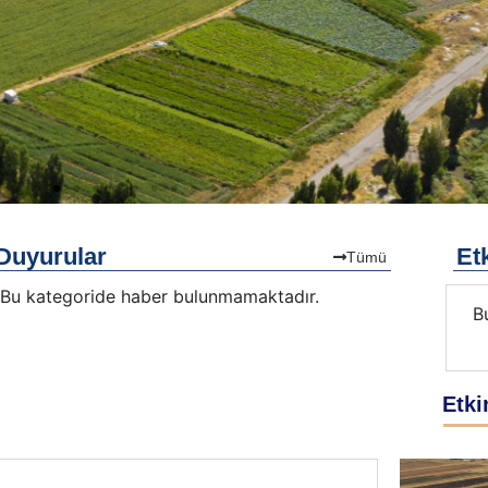
Duyurular
Etk
Tümü
Bu kategoride haber bulunmamaktadır.
.
Bu kategoride etkinlik bulunmamaktadır.
B
Etki