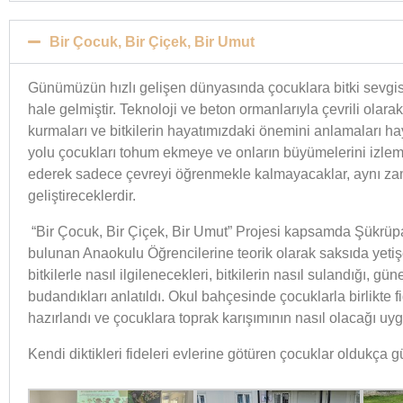
Bir Çocuk, Bir Çiçek, Bir Umut
Günümüzün hızlı gelişen dünyasında çocuklara bitki sevg
hale gelmiştir. Teknoloji ve beton ormanlarıyla çevrili ola
kurmaları ve bitkilerin hayatımızdaki önemini anlamaları h
yolu çocukları tohum ekmeye ve onların büyümelerini izleme
ederek sadece çevreyi öğrenmekle kalmayacaklar, aynı z
geliştireceklerdir.
“Bir Çocuk, Bir Çiçek, Bir Umut” Projesi kapsamda Şükrüp
bulunan Anaokulu Öğrencilerine teorik olarak saksıda yetişen
bitkilerle nasıl ilgilenecekleri, bitkilerin nasıl sulandığı, gü
budandıkları anlatıldı. Okul bahçesinde çocuklarla birlikte fi
hazırlandı ve çocuklara toprak karışımının nasıl olacağı uyg
Kendi diktikleri fideleri evlerine götüren çocuklar oldukça gü