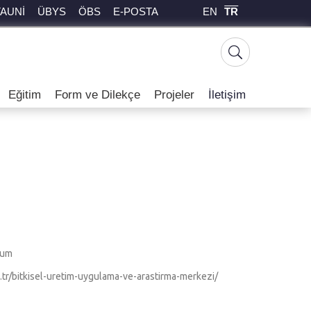
EN
TR
TAUNİ
ÜBYS
ÖBS
E-POSTA
Eğitim
Form ve Dilekçe
Projeler
İletişim
rum
du.tr/bitkisel-uretim-uygulama-ve-arastirma-merkezi/