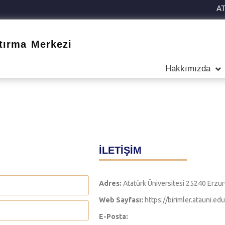
A
tırma Merkezi
Hakkımızda
İLETİŞİM
Adres:
Atatürk Üniversitesi 25240 Erzu
Web Sayfası:
https://birimler.atauni.e
E-Posta: