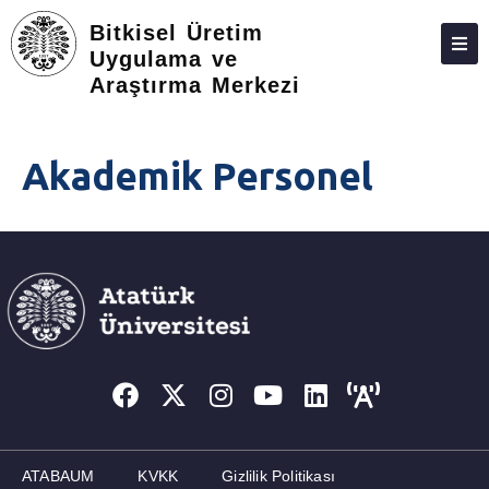
Bitkisel Üretim
Uygulama ve
Araştırma Merkezi
HAKKIMIZDA
EĞITIM
Akademik Personel
FORM VE DILEKÇE
PROJELER
İLETIŞIM
ATABAUM
KVKK
Gizlilik Politikası