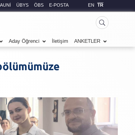
EN
TR
TAUNİ
ÜBYS
ÖBS
E-POSTA
Aday Öğrenci
İletişim
ANKETLER
 bölümümüze