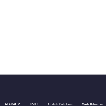
ATABAUM
KVKK
Gizlilik Politikası
Web Kılavuzu