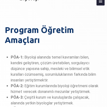
HAKKIMIZDA
Program Öğretim
AKREDITASYON
Amaçları
KIŞILER
LISANS
PÖA-1:
Biyoloji alanında temel kavramları bilen,
LISANSÜSTÜ
kendini geliştiren, çözüm üretebilen, sorgulayıcı
düşünce yapısına sahip, mesleki ve bilimsel etik
ARAŞTIRMA
kuralları özümsemiş, sorumluluklarının farkında bilim
TOPLUMA KATKI
insanları yetiştirmektir.
PÖA-2:
Eğitim kurumlarında biyoloji öğretmeni olarak
ADAY ÖĞRENCI
hizmet verecek donanımlı mezunlar yetiştirmek.
PÖA-3:
Çeşitli kurum ve kuruluşlarda çalışacak,
İLETIŞIM
alanında yetkin biyologlar yetiştirmek.
ANKETLER