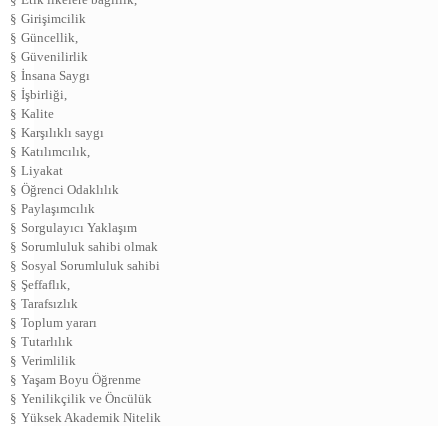
§
Girişimcilik
§
Güncellik,
§
Güvenilirlik
§
İnsana Saygı
§
İşbirliği,
§
Kalite
§
Karşılıklı saygı
§
Katılımcılık,
§
Liyakat
§
Öğrenci Odaklılık
§
Paylaşımcılık
§
Sorgulayıcı Yaklaşım
§
Sorumluluk sahibi olmak
§
Sosyal Sorumluluk sahibi
§
Şeffaflık,
§
Tarafsızlık
§
Toplum yararı
§
Tutarlılık
§
Verimlilik
§
Yaşam Boyu Öğrenme
§
Yenilikçilik ve Öncülük
§
Yüksek Akademik Nitelik