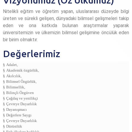
Vizyonumuz (Öz Ülkümüz)
Nitelikli eğitim ve öğretim yapan, uluslararası düzeyde bilgi
üreten ve sürekli gelişen, dünyadaki bilimsel gelişmeleri takip
eden ve ona katkıda bulunan araştırmalar yaparak
üniversitemizin ve ülkemizin bilimsel gelişimine öncülük eden
bir birim olmaktır.
Değerlerimiz
§
Adalet,
§
Akademik özgürlük,
§
Akılcılık,
§
Bilimsel Özgürlük,
§
Bilimsellik,
§
Bilinçli Özgüven
§
Çağdaş ve yenilikçi
§
Çevreye Duyarlılık
§
Dayanışmacı
§
Değerlere Saygı
§
Çevreye Duyarlılık
§
Dürüstlük
§
Etik ilkelere bağlılık,