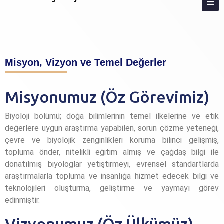
HAKKIMIZDA
Misyon, Vizyon ve Temel Değerler
AKREDITASYON
KIŞILER
Misyonumuz (Öz Görevimiz)
LISANS
Biyoloji bölümü; doğa bilimlerinin temel ilkelerine ve etik
LISANSÜSTÜ
değerlere uygun araştırma yapabilen, sorun çözme yeteneği,
çevre ve biyolojik zenginlikleri koruma bilinci gelişmiş,
ARAŞTIRMA
topluma önder, nitelikli eğitim almış ve çağdaş bilgi ile
donatılmış biyologlar yetiştirmeyi, evrensel standartlarda
TOPLUMA KATKI
araştırmalarla topluma ve insanlığa hizmet edecek bilgi ve
ADAY ÖĞRENCI
teknolojileri oluşturma, geliştirme ve yaymayı görev
edinmiştir.
İLETIŞIM
ANKETLER