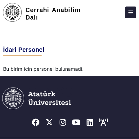
Cerrahi Anabilim
Dalı
HAKKIMIZDA
KIŞILER
İdari Personel
LISANSÜSTÜ
ARAŞTIRMA
Bu birim icin personel bulunamadi.
TOPLUMA KATKI
ADAY ÖĞRENCILER
İLETIŞIM