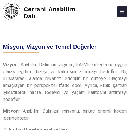
Cerrahi Anabilim
Dalı
HAKKIMIZDA
KIŞILER
Misyon, Vizyon ve Temel Değerler
LISANSÜSTÜ
ARAŞTIRMA
Vizyon:
Anabilim Dalınızın vizyonu, EAEVE kriterlerine uygun
olarak eğitim düzeyi ve kalitesini artırmayı hedefler. Bu,
TOPLUMA KATKI
uluslararası alanda rekabet edebilir bir düzeye ulaşmayı
ADAY ÖĞRENCILER
amaçlayan bir perspektifi ifade eder. Ayrıca, klinik şartları
iyileştirerek hasta tedavisi ve yaşam kalitesini artırmayı
İLETIŞIM
hedefler.
Misyon:
Anabilim Dalınızın misyonu, birkaç önemli hedefi
içermektedir:
Eğitim Öğretim Faaliyetleri: