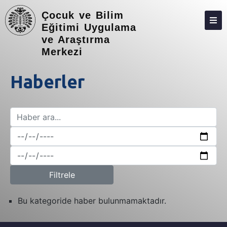
Çocuk ve Bilim
Eğitimi Uygulama
ve Araştırma
HAKKIMIZDA
Merkezi
YÖNETIM
Haberler
PERSONEL
PROGRAMLARIMIZ
FOTO GALERI
İLETIŞIM
ATATÜRK ÜNİVERSİTESİ ÇOCUK ANAYASASI
Filtrele
HABERLER
Bu kategoride haber bulunmamaktadır.
ETKINLIKLER
DUYURULAR