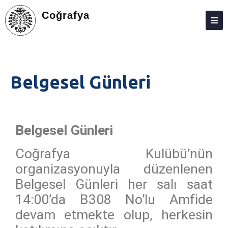
Coğrafya
HAKKIMIZDA
KIŞILER
Belgesel Günleri
LISANS
DEĞIŞIM PROGRAMLARI
LISANSÜSTÜ
Belgesel Günleri
ARAŞTIRMA
Coğrafya Kulübü’nün
organizasyonuyla düzenlenen
TOPLUMA KATKI
Belgesel Günleri her salı saat
ADAY ÖĞRENCILER
14:00’da B308 No’lu Amfide
İLETIŞIM
devam etmekte olup, herkesin