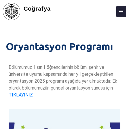
Coğrafya
HAKKIMIZDA
KIŞILER
Oryantasyon Programı
LISANS
DEĞIŞIM PROGRAMLARI
Bölümümüz 1.sınıf öğrencilerinin bölüm, şehir ve
LISANSÜSTÜ
üniversite uyumu kapsamında her yıl gerçekleştirilen
oryantasyon 2025 programı aşağıda yer almaktadır. Ek
ARAŞTIRMA
olarak bölümümüzün güncel oryantasyon sunusu için
TOPLUMA KATKI
TIKLAYINIZ
ADAY ÖĞRENCILER
İLETIŞIM