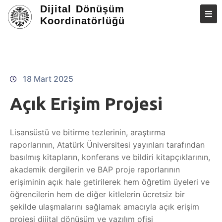
Dijital Dönüşüm
Koordinatörlüğü
ANASAYFA
HAKKIMIZDA
18 Mart 2025
PROJELERIMIZ
Açık Erişim Projesi
VIDEOLARIMIZ
E – KAYNAKLAR
Lisansüstü ve bitirme tezlerinin, araştırma
İLETIŞIM
raporlarının, Atatürk Üniversitesi yayınları tarafından
basılmış kitapların, konferans ve bildiri kitapçıklarının,
akademik dergilerin ve BAP proje raporlarının
erişiminin açık hale getirilerek hem öğretim üyeleri ve
öğrencilerin hem de diğer kitlelerin ücretsiz bir
şekilde ulaşmalarını sağlamak amacıyla açık erişim
projesi dijital dönüşüm ve yazılım ofisi