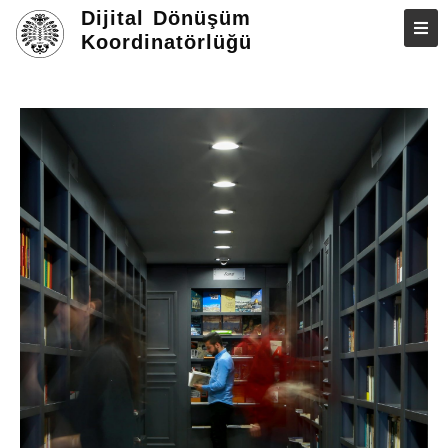
Dijital Dönüşüm
Koordinatörlüğü
ANASAYFA
HAKKIMIZDA
PROJELERIMIZ
VIDEOLARIMIZ
E – KAYNAKLAR
İLETIŞIM