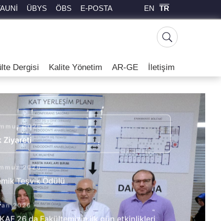
EN
TR
TAUNİ
ÜBYS
ÖBS
E-POSTA
lte Dergisi
Kalite Yönetim
AR-GE
İletişim
emmuz 2026
 Ziyareti
emmuz 2026
mik Teşvik Ödülü
san 2026
AF 26 da Fakültemizin ilk gün etkinlikleri