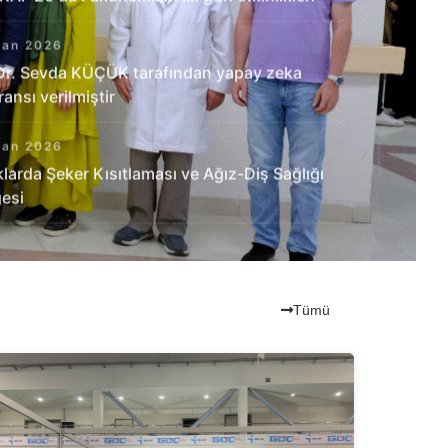
san 2026
 Dr. Sevda KÜÇÜK tarafından yapay zeka
ansı verilmiştir
san 2026
larda Şeker Kısıtlaması ve Ağız-Diş Sağlığı
gesi
Tümü