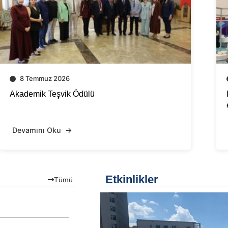
29 Nisan 2026
14 Ni
KUDAKAF 26 da Fakültemizin ilk gün
Prof. D
etkinlikleri
konferan
Devamını Oku
Devamı
Etkinlikler
Tümü