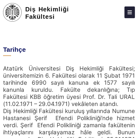
Diş Hekimliği
Fakültesi
FAKÜLTEMIZ
PERSONEL
Tarihçe
ANA BILIM DALLARI
ÖĞRENCILER
Atatürk Üniversitesi Diş Hekimliği Fakültesi;
üniversitemizin 6. Fakültesi olarak 11 Şubat 1971
FAALIYETLER
tarihinde 6990 sayılı kanuna ek 1577 sayılı
ETIK KURUL
kanunla kuruldu. Fakülte dekanlığına; Tıp
Fakültesi KBB öğretim üyesi Prof. Dr. Tali URAL
FAKÜLTE DERGISI
(11.02.1971 – 29.04.1971) vekâleten atandı.
Diş Hekimliği Fakültesi kuruluş yıllarında Numune
KALITE YÖNETIM
Hastanesi Şerif Efendi Polikliniği’nde hizmet
verdi. Şerif Efendi Polikliniği zamanla fakültenin
AR-GE
ihtiyaçlarını karşılayamaz hâle geldi. Bunun
İLETIŞIM