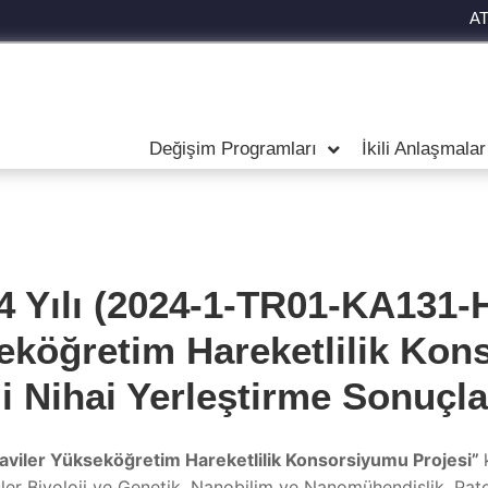
A
Değişim Programları
İkili Anlaşmalar
 Yılı (2024-1-TR01-KA131-
eköğretim Hareketlilik Kon
ği Nihai Yerleştirme Sonuçla
aviler Yükseköğretim Hareketlilik Konsorsiyumu Projesi”
küler Biyoloji ve Genetik, Nanobilim ve Nanomühendislik, Patol