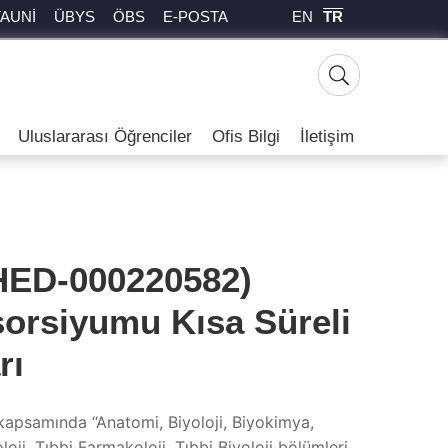
EN
TR
TAUNİ
ÜBYS
ÖBS
E-POSTA
Uluslararası Öğrenciler
Ofis Bilgi
İletişim
HED-000220582)
sorsiyumu Kısa Süreli
rı
kapsamında “Anatomi, Biyoloji, Biyokimya,
oji, Tıbbi Farmakoloji, Tıbbi Biyoloji bölümleri