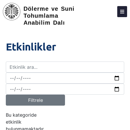
Dölerme ve Suni
Tohumlama
Anabilim Dalı
HAKKIMIZDA
KIŞILER
Etkinlikler
LISANSÜSTÜ
ARAŞTIRMA
TOPLUMA KATKI
ADAY ÖĞRENCILER
İLETIŞIM
Filtrele
Bu kategoride
etkinlik
bulunmamaktadır.