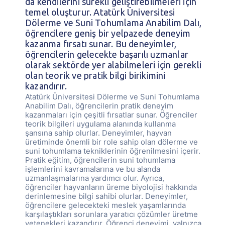
da kendilerini sürekli geliştirebilmeleri için
temel oluşturur. Atatürk Üniversitesi
Dölerme ve Suni Tohumlama Anabilim Dalı,
öğrencilere geniş bir yelpazede deneyim
kazanma fırsatı sunar. Bu deneyimler,
öğrencilerin gelecekte başarılı uzmanlar
olarak sektörde yer alabilmeleri için gerekli
olan teorik ve pratik bilgi birikimini
kazandırır.
Atatürk Üniversitesi Dölerme ve Suni Tohumlama
Anabilim Dalı, öğrencilerin pratik deneyim
kazanmaları için çeşitli fırsatlar sunar. Öğrenciler
teorik bilgileri uygulama alanında kullanma
şansına sahip olurlar. Deneyimler, hayvan
üretiminde önemli bir role sahip olan dölerme ve
suni tohumlama tekniklerinin öğrenilmesini içerir.
Pratik eğitim, öğrencilerin suni tohumlama
işlemlerini kavramalarına ve bu alanda
uzmanlaşmalarına yardımcı olur. Ayrıca,
öğrenciler hayvanların üreme biyolojisi hakkında
derinlemesine bilgi sahibi olurlar. Deneyimler,
öğrencilere gelecekteki meslek yaşamlarında
karşılaştıkları sorunlara yaratıcı çözümler üretme
yetenekleri kazandırır. Öğrenci deneyimi, yalnızca