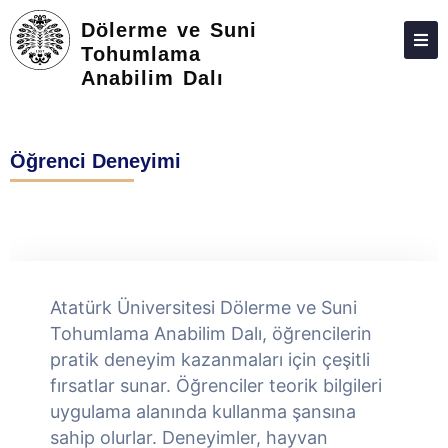
Dölerme ve Suni
Tohumlama
Anabilim Dalı
HAKKIMIZDA
KIŞILER
Öğrenci Deneyimi
LISANSÜSTÜ
ARAŞTIRMA
TOPLUMA KATKI
ADAY ÖĞRENCILER
Atatürk Üniversitesi Dölerme ve Suni
İLETIŞIM
Tohumlama Anabilim Dalı, öğrencilerin
pratik deneyim kazanmaları için çeşitli
fırsatlar sunar. Öğrenciler teorik bilgileri
uygulama alanında kullanma şansına
sahip olurlar. Deneyimler, hayvan