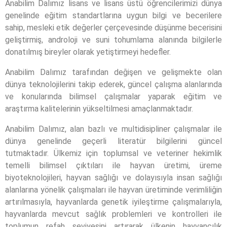
Anabilim Dalımız lisans ve lisans üstü öğrencilerimizi dünya
genelinde eğitim standartlarına uygun bilgi ve becerilere
sahip, mesleki etik değerler çerçevesinde düşünme becerisini
geliştirmiş, androloji ve suni tohumlama alanında bilgilerle
donatılmış bireyler olarak yetiştirmeyi hedefler.
Anabilim Dalımız tarafından değişen ve gelişmekte olan
dünya teknolojilerini takip ederek, güncel çalışma alanlarında
ve konularında bilimsel çalışmalar yaparak eğitim ve
araştırma kalitelerinin yükseltilmesi amaçlanmaktadır.
Anabilim Dalımız, alan bazlı ve multidisipliner çalışmalar ile
dünya genelinde geçerli literatür bilgilerini güncel
tutmaktadır. Ülkemiz için toplumsal ve veteriner hekimlik
temelli bilimsel çıktıları ile hayvan üretimi, üreme
biyoteknolojileri, hayvan sağlığı ve dolayısıyla insan sağlığı
alanlarına yönelik çalışmaları ile hayvan üretiminde verimliliğin
artırılmasıyla, hayvanlarda genetik iyileştirme çalışmalarıyla,
hayvanlarda mevcut sağlık problemleri ve kontrolleri ile
toplumun refah seviyesini artırarak ülkenin hayvancılık