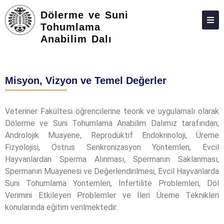
Dölerme ve Suni
Tohumlama
Anabilim Dalı
HAKKIMIZDA
KIŞILER
Misyon, Vizyon ve Temel Değerler
LISANSÜSTÜ
ARAŞTIRMA
Veteriner Fakültesi öğrencilerine teorik ve uygulamalı olarak
Dölerme ve Suni Tohumlama Anabilim Dalımız tarafından;
TOPLUMA KATKI
Androlojik Muayene, Reprodüktif Endokrinoloji, Üreme
ADAY ÖĞRENCILER
Fizyolojisi, Östrus Senkronizasyon Yöntemleri, Evcil
Hayvanlardan Sperma Alınması, Spermanın Saklanması,
İLETIŞIM
Spermanın Muayenesi ve Değerlendirilmesi, Evcil Hayvanlarda
Suni Tohumlama Yöntemleri, İnfertilite Problemleri, Döl
Verimini Etkileyen Problemler ve İleri Üreme Teknikleri
konularında eğitim verilmektedir.