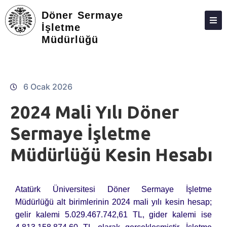
Döner Sermaye
İşletme
Müdürlüğü
ATABAUM
KVKK
GIZLILIK POLITIKASI
6 Ocak 2026
WEB KILAVUZU
2024 Mali Yılı Döner
Sermaye İşletme
Müdürlüğü Kesin Hesabı
Atatürk Üniversitesi Döner Sermaye İşletme
Müdürlüğü alt birimlerinin 2024 mali yılı kesin hesap;
gelir kalemi 5.029.467.742,61 TL, gider kalemi ise