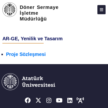
Döner Sermaye
İşletme
Müdürlüğü
ATABAUM
KVKK
AR-GE, Yenilik ve Tasarım
GIZLILIK POLITIKASI
WEB KILAVUZU
Proje Sözleşmesi