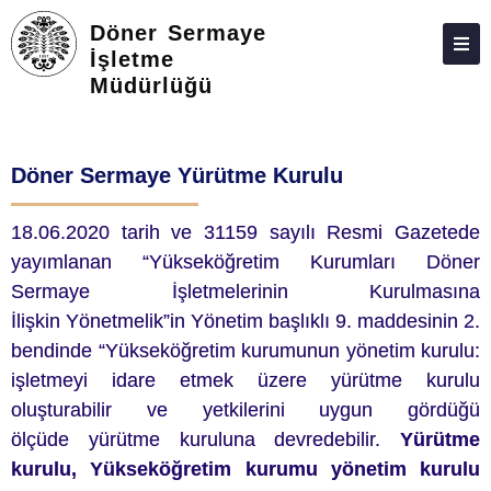
Döner Sermaye
İşletme
Müdürlüğü
ATABAUM
KVKK
Döner Sermaye Yürütme Kurulu
GIZLILIK POLITIKASI
WEB KILAVUZU
18.06.2020 tarih ve 31159 sayılı Resmi
Gazetede
yayımlanan “Yükseköğretim Kurumları Döner
Sermaye İşletmelerinin Kurulmasına
İlişkin
Yönetmelik”in Yönetim başlıklı 9. maddesinin 2.
bendinde “Yükseköğretim kurumunun yönetim
kurulu:
işletmeyi idare etmek üzere yürütme kurulu
oluşturabilir ve yetkilerini uygun gördüğü
ölçüde
yürütme kuruluna devredebilir.
Yürütme
kurulu, Yükseköğretim kurumu yönetim kurulu