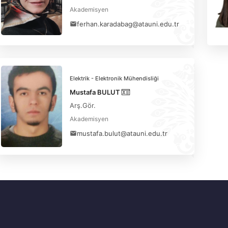
Akademisyen
ferhan.karadabag@atauni.edu.tr
Elektrik - Elektronik Mühendisliği
Mustafa BULUT
Arş.Gör.
Akademisyen
mustafa.bulut@atauni.edu.tr