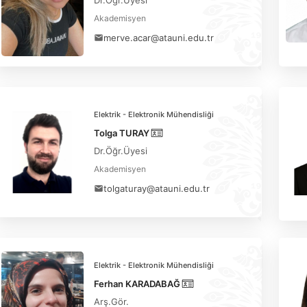
Akademisyen
merve.acar@atauni.edu.tr
Elektrik - Elektronik Mühendisliği
Tolga TURAY
Dr.Öğr.Üyesi
Akademisyen
tolgaturay@atauni.edu.tr
Elektrik - Elektronik Mühendisliği
Ferhan KARADABAĞ
Arş.Gör.