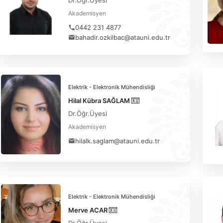
Dr.Öğr.Üyesi
Akademisyen
0442 231 4877
bahadir.ozkilbac@atauni.edu.tr
Elektrik - Elektronik Mühendisliği
Hilal Kübra SAĞLAM
Dr.Öğr.Üyesi
Akademisyen
hilalk.saglam@atauni.edu.tr
Elektrik - Elektronik Mühendisliği
Merve ACAR
Dr.Öğr.Üyesi