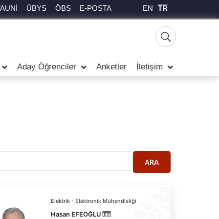
EN
TR
TAUNİ
ÜBYS
ÖBS
E-POSTA
Aday Öğrenciler
Anketler
İletişim
ARA
Elektrik - Elektronik Mühendisliği
Hasan EFEOĞLU