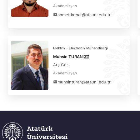
Akademisyen
ahmet.kopar@atauni.edu.tr
Elektrik - Elektronik Mühendisliği
Muhsin TURAN
Arş.Gör.
Akademisyen
muhsinturan@atauni.edu.tr