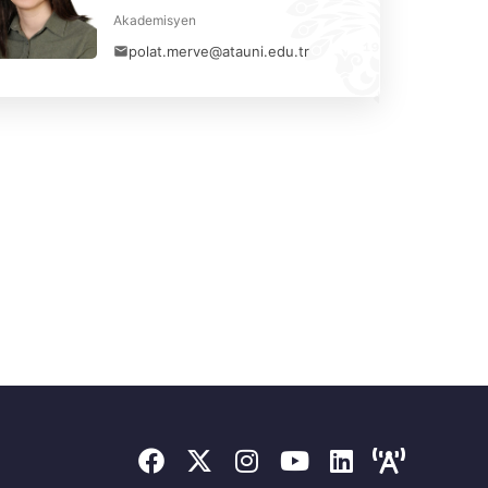
Akademisyen
polat.merve@atauni.edu.tr