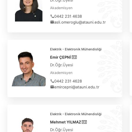
Dr.Öğr.Üyesi
Akademisyen
0442 231 4638
asli.omeroglu@atauni.edu.tr
Elektrik - Elektronik Mühendisliği
Emir ÇEPNİ
Dr.Öğr.Üyesi
Akademisyen
0442 231 4628
emircepni@atauni.edu.tr
Elektrik - Elektronik Mühendisliği
Mehmet YILMAZ
Dr.Öğr.Üyesi