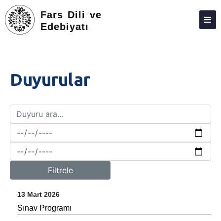
Fars Dili ve
Edebiyatı
HAKKIMIZDA
KIŞILER
Duyurular
LISANS
LISANSÜSTÜ
ARAŞTIRMA
TOPLUMA KATKI
ADAY ÖĞRENCILER
Filtrele
İLETIŞIM
13 Mart 2026
ANKETLER
Sınav Programı