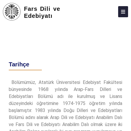
Fars Dili ve
Edebiyatı
HAKKIMIZDA
KIŞILER
LISANS
LISANSÜSTÜ
Tarihçe
ARAŞTIRMA
Bölümümüz, Atatürk Üniversitesi Edebiyat Fakültesi
TOPLUMA KATKI
bünyesinde 1968 yılında Arap-Fars Dilleri ve
ADAY ÖĞRENCILER
Edebiyatları Bölümü adı ile kurulmuş ve Lisans
düzeyindeki öğretimine 1974-1975 öğretim yılında
İLETIŞIM
başlamıştır. 1983 yılında Doğu Dilleri ve Edebiyatları
Bölümü adını alarak Arap Dili ve Edebiyatı Anabilim Dalı
ANKETLER
ve Fars Dili ve Edebiyatı Anabilim Dalı olmak üzere iki