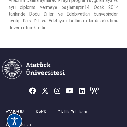
Anabilim Dalına ayrılarak iki ayrı program uygulamaya ve
ayrı diploma vermeye başlamıştır.14 Ocak 2014
tarihinde Doğu Dilleri ve Edebiyatları bünyesinden
ayrılıp Fars Dili ve Edebiyatı bölümü olarak öğretime
devam etmektedir.
ATABAUM
KVKK
Gizlilik Politikası
Web Kılavuzu