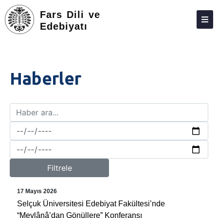
Fars Dili ve
Edebiyatı
HAKKIMIZDA
KIŞILER
Haberler
LISANS
LISANSÜSTÜ
ARAŞTIRMA
TOPLUMA KATKI
ADAY ÖĞRENCILER
Filtrele
İLETIŞIM
17 Mayıs 2026
ANKETLER
Selçuk Üniversitesi Edebiyat Fakültesi’nde
“Mevlânâ’dan Gönüllere” Konferansı