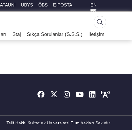
EN
ATAUNİ
ÜBYS
ÖBS
E-POSTA
TR
arı
Staj
Sıkça Sorulanlar (S.S.S.)
İletişim
Telif Hakkı © Atatürk Üniversitesi Tüm hakları Saklıdır