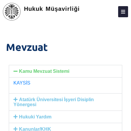
Hukuk Müşavirliği
ANASAYFA
HUKUK MÜŞAVIRLIĞI
Mevzuat
SORUŞTURMALAR
FORMLAR
Kamu Mevzuat Sistemi
MEVZUAT
KAYSİS
İLETIŞIM
HABERLER
Atatürk Üniversitesi İşyeri Disiplin
Yönergesi
ETKINLIKLER
Hukuki Yardım
DUYURULAR
Kanunlar/KHK