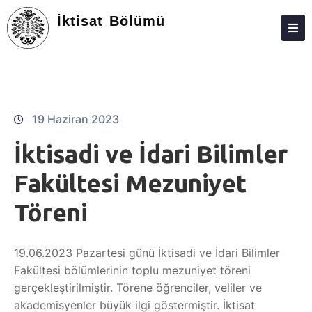
İktisat Bölümü
ANASAYFA
HAKKIMIZDA
KIŞILER
19 Haziran 2023
LISANS
İktisadi ve İdari Bilimler
LISANSÜSTÜ
Fakültesi Mezuniyet
ARAŞTIRMA
Töreni
TOPLUMA KATKI
19.06.2023 Pazartesi günü İktisadi ve İdari Bilimler
ADAY ÖĞRENCILER
Fakültesi bölümlerinin toplu mezuniyet töreni
STAJ
gerçekleştirilmiştir. Törene öğrenciler, veliler ve
akademisyenler büyük ilgi göstermiştir. İktisat
İLETIŞIM