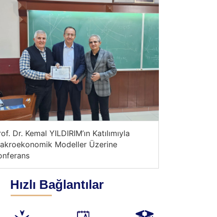
rof. Dr. Kemal YILDIRIM’ın Katılımıyla
Prof. Dr. Kem
akroekonomik Modeller Üzerine
Makroekonom
onferans
Konferans
Hızlı Bağlantılar