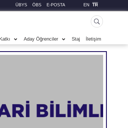
EN
TR
ÜBYS
ÖBS
E-POSTA
Katkı
Aday Öğrenciler
Staj
İletişim