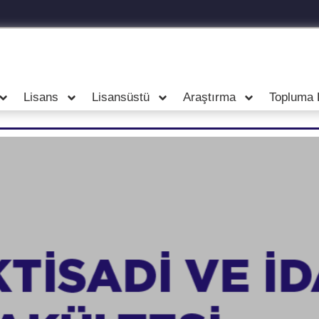
Lisans
Lisansüstü
Araştırma
Topluma 
2024-2025 Bahar Dönemi
ütünleme Sınav Programı
Click Here