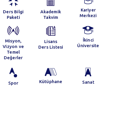
Kariyer
Ders Bilgi
Akademik
Merkezi
Paketi
Takvim
18 Mayıs 2025
Uluslararası Göbeklitepe
Bilimsel Çalışmalar
İkinci
Misyon,
Lisans
Üniversite
Vizyon ve
Ders Listesi
Kongresi’ne Katılım
Temel
Değerler
 2025
Kütüphane
Sanat
Spor
ilgiye Erişim