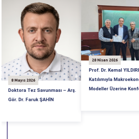
28 Nisan 2026
19 Şubat 2026
Prof. Dr. Kemal YILDIRIM’ın
Değerli Hocamız Dr
Katılımıyla Makroekonomik
Ş. Mustafa ERSUN
Modeller Üzerine Konferans
Emeklilik Vedası
ş.