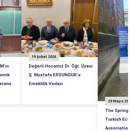
. Öğr. Üyesi
GUR’a
23 Mayıs
Veri Ve B
29 Mayıs 2025
The Spring Meeting Of
Turkish Economic
Association 2025 Adlı