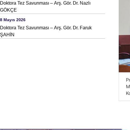
Doktora Tez Savunması – Arş. Gör. Dr. Nazlı
GÖKÇE
8 Mayıs 2026
Doktora Tez Savunması – Arş. Gör. Dr. Faruk
ŞAHİN
Prof. Dr. Kemal YILDIRIM’ın Katılımıyla
P
Makroekonomik Modeller Üzerine
M
Konferans
K