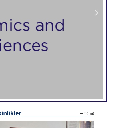
inlikler
Tümü