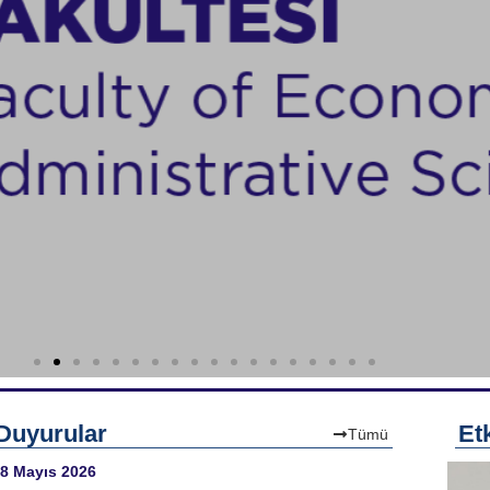
Duyurular
Etk
Tümü
8 Mayıs 2026