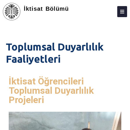
İktisat Bölümü
ANASAYFA
HAKKIMIZDA
Toplumsal Duyarlılık
KIŞILER
Faaliyetleri
LISANS
LISANSÜSTÜ
İktisat Öğrencileri
ARAŞTIRMA
Toplumsal Duyarlılık
TOPLUMA KATKI
Projeleri
ADAY ÖĞRENCILER
STAJ
İLETIŞIM