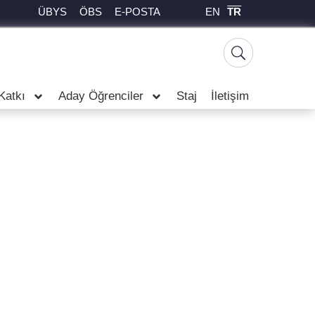
EN
TR
ÜBYS
ÖBS
E-POSTA
Katkı
Aday Öğrenciler
Staj
İletişim