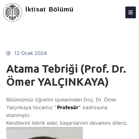
İktisat Bölümü
ANASAYFA
HAKKIMIZDA
KIŞILER
12 Ocak 2024
LISANS
Atama Tebriği (Prof. Dr.
LISANSÜSTÜ
Ömer YALÇINKAYA)
ARAŞTIRMA
Bölümümüz öğretim üyelerinden Doç. Dr. Ömer
TOPLUMA KATKI
Yalçınkaya hocamız “
Profesör
”
kadrosuna
ADAY ÖĞRENCILER
atanmıştır.
Kendilerini tebrik eder, başarılarının devamını dileriz.
STAJ
İLETIŞIM