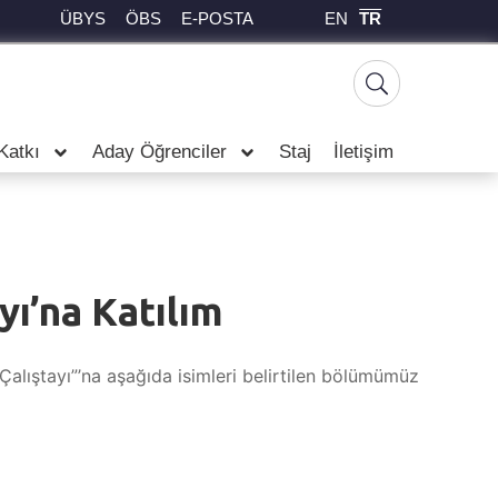
EN
TR
ÜBYS
ÖBS
E-POSTA
Katkı
Aday Öğrenciler
Staj
İletişim
yı’na Katılım
Çalıştayı”’na aşağıda isimleri belirtilen bölümümüz