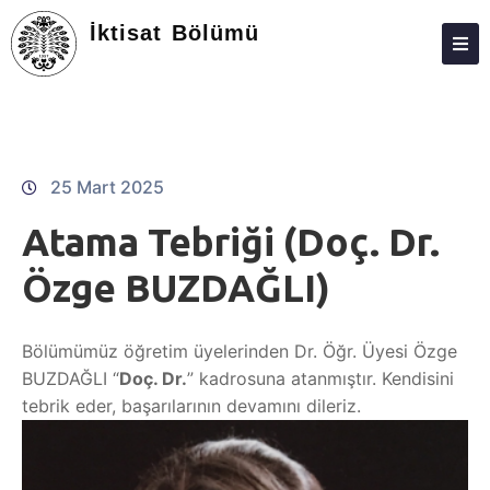
İktisat Bölümü
ANASAYFA
HAKKIMIZDA
KIŞILER
25 Mart 2025
LISANS
Atama Tebriği (Doç. Dr.
LISANSÜSTÜ
Özge BUZDAĞLI)
ARAŞTIRMA
Bölümümüz öğretim üyelerinden Dr. Öğr. Üyesi Özge
TOPLUMA KATKI
BUZDAĞLI “
Doç. Dr.
” kadrosuna atanmıştır. Kendisini
ADAY ÖĞRENCILER
tebrik eder, başarılarının devamını dileriz.
STAJ
İLETIŞIM