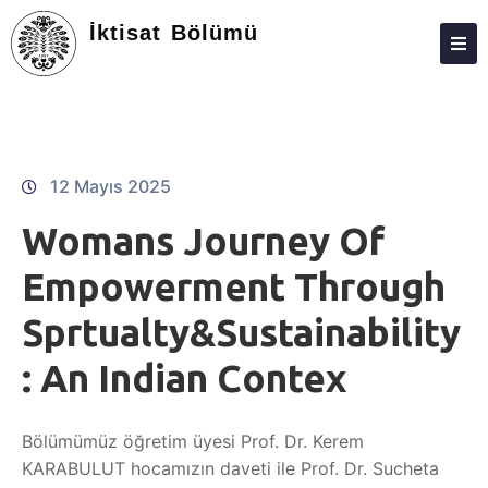
İktisat Bölümü
ANASAYFA
HAKKIMIZDA
KIŞILER
12 Mayıs 2025
LISANS
Womans Journey Of
LISANSÜSTÜ
Empowerment Through
ARAŞTIRMA
Sprtualty&Sustainability
TOPLUMA KATKI
: An Indian Contex
ADAY ÖĞRENCILER
Bölümümüz öğretim üyesi Prof. Dr. Kerem
STAJ
KARABULUT hocamızın daveti ile Prof. Dr. Sucheta
İLETIŞIM