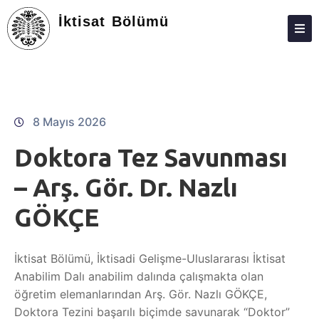
İktisat Bölümü
ANASAYFA
HAKKIMIZDA
KIŞILER
8 Mayıs 2026
LISANS
Doktora Tez Savunması
LISANSÜSTÜ
– Arş. Gör. Dr. Nazlı
ARAŞTIRMA
GÖKÇE
TOPLUMA KATKI
İktisat Bölümü, İktisadi Gelişme-Uluslararası İktisat
ADAY ÖĞRENCILER
Anabilim Dalı anabilim dalında çalışmakta olan
STAJ
öğretim elemanlarından Arş. Gör. Nazlı GÖKÇE,
Doktora Tezini başarılı biçimde savunarak “Doktor”
İLETIŞIM