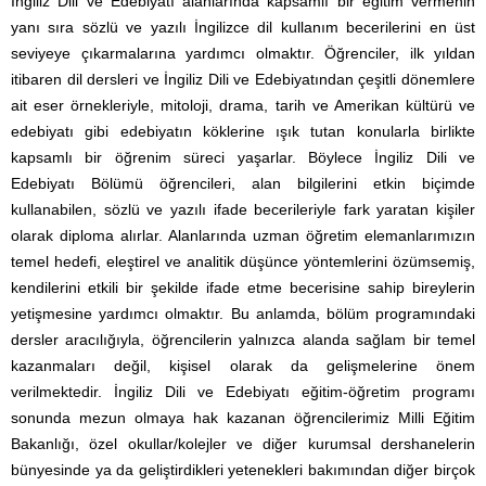
İngiliz Dili ve Edebiyatı alanlarında kapsamlı bir eğitim vermenin
yanı sıra sözlü ve yazılı İngilizce dil kullanım becerilerini en üst
seviyeye çıkarmalarına yardımcı olmaktır. Öğrenciler, ilk yıldan
itibaren dil dersleri ve İngiliz Dili ve Edebiyatından çeşitli dönemlere
ait eser örnekleriyle, mitoloji, drama, tarih ve Amerikan kültürü ve
edebiyatı gibi edebiyatın köklerine ışık tutan konularla birlikte
kapsamlı bir öğrenim süreci yaşarlar. Böylece İngiliz Dili ve
Edebiyatı Bölümü öğrencileri, alan bilgilerini etkin biçimde
kullanabilen, sözlü ve yazılı ifade becerileriyle fark yaratan kişiler
olarak diploma alırlar. Alanlarında uzman öğretim elemanlarımızın
temel hedefi, eleştirel ve analitik düşünce yöntemlerini özümsemiş,
kendilerini etkili bir şekilde ifade etme becerisine sahip bireylerin
yetişmesine yardımcı olmaktır. Bu anlamda, bölüm programındaki
dersler aracılığıyla, öğrencilerin yalnızca alanda sağlam bir temel
kazanmaları değil, kişisel olarak da gelişmelerine önem
verilmektedir. İngiliz Dili ve Edebiyatı eğitim-öğretim programı
sonunda mezun olmaya hak kazanan öğrencilerimiz Milli Eğitim
Bakanlığı, özel okullar/kolejler ve diğer kurumsal dershanelerin
bünyesinde ya da geliştirdikleri yetenekleri bakımından diğer birçok