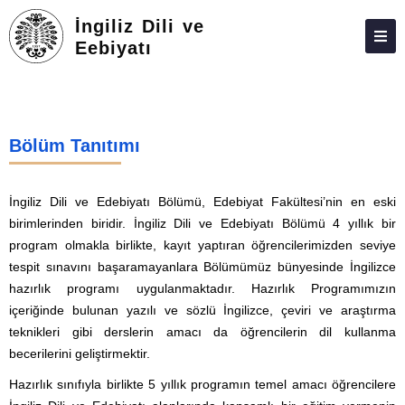
İngiliz Dili ve
Eebiyatı
HAKKIMIZDA
FEDEK
Bölüm Tanıtımı
KIŞILER
ARAŞTIRMA
İngiliz Dili ve Edebiyatı Bölümü, Edebiyat Fakültesi’nin en eski
birimlerinden biridir. İngiliz Dili ve Edebiyatı Bölümü 4 yıllık bir
LISANS
program olmakla birlikte, kayıt yaptıran öğrencilerimizden seviye
LISANSÜSTÜ
tespit sınavını başaramayanlara Bölümümüz bünyesinde İngilizce
hazırlık programı uygulanmaktadır. Hazırlık Programımızın
ADAY ÖĞRENCILER
içeriğinde bulunan yazılı ve sözlü İngilizce, çeviri ve araştırma
teknikleri gibi derslerin amacı da öğrencilerin dil kullanma
İLETIŞIM
becerilerini geliştirmektir.
MEMNUNIYET ANKETLERI
Hazırlık sınıfıyla birlikte 5 yıllık programın temel amacı öğrencilere