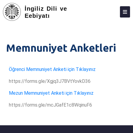
İngiliz Dili ve
Eebiyatı
HAKKIMIZDA
FEDEK
Memnuniyet Anketleri
KIŞILER
ARAŞTIRMA
Öğrenci Memnuniyet Anketi için Tıklayınız
LISANS
https://forms.gle/Xgjq3J7BVtYovkD36
LISANSÜSTÜ
Mezun Memnuniyet Anketi için Tıklayınız
ADAY ÖĞRENCILER
https://forms.gle/mcJGafE1c8WqinuF6
İLETIŞIM
MEMNUNIYET ANKETLERI