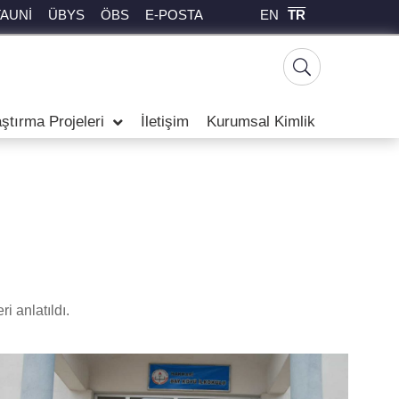
EN
TR
TAUNİ
ÜBYS
ÖBS
E-POSTA
ştırma Projeleri
İletişim
Kurumsal Kimlik
i anlatıldı.