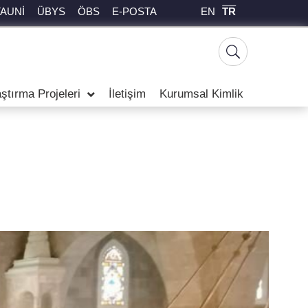
EN
TR
TAUNİ
ÜBYS
ÖBS
E-POSTA
ştırma Projeleri
İletişim
Kurumsal Kimlik