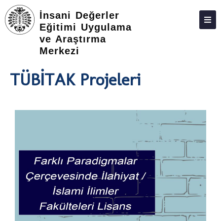
İnsani Değerler
Eğitimi Uygulama
ve Araştırma
ATABAUM
Merkezi
KVKK
TÜBİTAK Projeleri
GIZLILIK POLITIKASI
WEB KILAVUZU