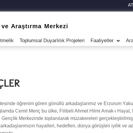
A
 ve Araştırma Merkezi
tmelik
Toplumsal Duyarlılık Projeleri
Faaliyetler
Ara
ÇLER
ültesinde öğrenim gören gönüllü arkadaşlarımız ve Erzurum Yak
bağlamda Cemil Meriç bu ülke, Filibeli Ahmet Hilmi Amak‐ı Hayal
ençlik Merkezinde toplanılarak müzakereleri gerçekleştirilmiştir.
kadaşlarımızın hayalleri, hedefleri, dünya görüşleri iyilik ve ada