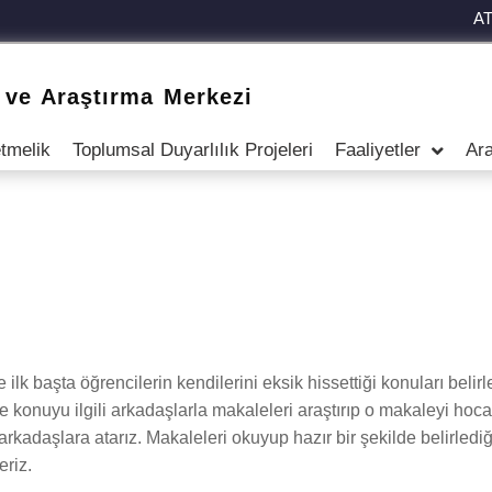
A
 ve Araştırma Merkezi
tmelik
Toplumsal Duyarlılık Projeleri
Faaliyetler
Ara
k başta öğrencilerin kendilerini eksik hissettiği konuları belirle
 konuyu ilgili arkadaşlarla makaleleri araştırıp o makaleyi hocam
arkadaşlara atarız. Makaleleri okuyup hazır bir şekilde belirledi
eriz.