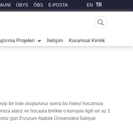
EN
TR
TAUNİ
ÜBYS
ÖBS
E-POSTA
ştırma Projeleri
İletişim
Kurumsal Kimlik
yip bir liste oluştururuz sonra bu listeyi hocamıza
ıza atarız ve hocayla birlikte o konuyla ilgili en az 2
ğimiz gün Erzurum Atatürk Üniversitesi İlahiyat