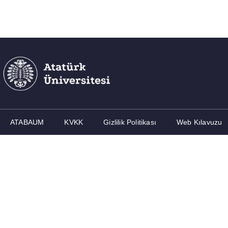
ATABAUM
KVKK
Gizlilik Politikası
Web Kılavuzu